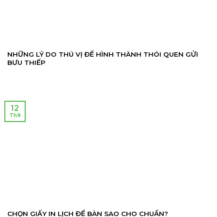
NHỮNG LÝ DO THÚ VỊ ĐỂ HÌNH THÀNH THÓI QUEN GỬI
BƯU THIẾP
12
Th9
CHỌN GIẤY IN LỊCH ĐỂ BÀN SAO CHO CHUẨN?