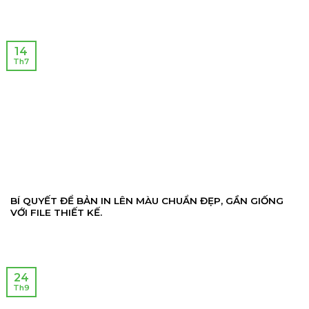
14
Th7
BÍ QUYẾT ĐỂ BẢN IN LÊN MÀU CHUẨN ĐẸP, GẦN GIỐNG
VỚI FILE THIẾT KẾ.
24
Th9