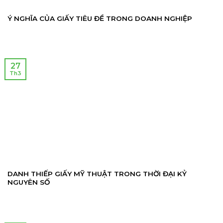
Ý NGHĨA CỦA GIẤY TIÊU ĐỀ TRONG DOANH NGHIỆP
27
Th3
DANH THIẾP GIẤY MỸ THUẬT TRONG THỜI ĐẠI KỶ
NGUYÊN SỐ