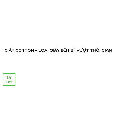
GIẤY COTTON – LOẠI GIẤY BỀN BỈ, VƯỢT THỜI GIAN
15
Th7