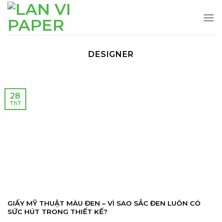
Skip
to
content
DESIGNER
28
Th7
GIẤY MỸ THUẬT MÀU ĐEN – VÌ SAO SẮC ĐEN LUÔN CÓ
SỨC HÚT TRONG THIẾT KẾ?