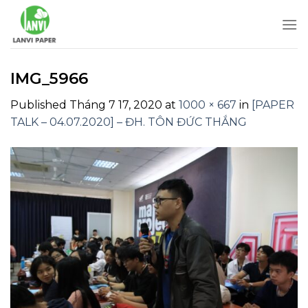
Skip
to
content
IMG_5966
Published
Tháng 7 17, 2020
at
1000 × 667
in
[PAPER
TALK – 04.07.2020] – ĐH. TÔN ĐỨC THẮNG