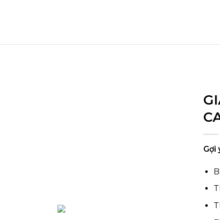
G
C
Gợi 
B
T
T