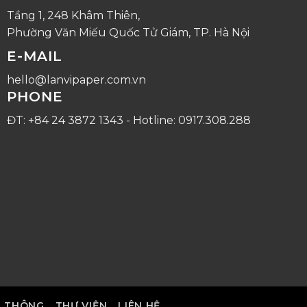
Tầng 1, 248 Khâm Thiên,
Phường Văn Miếu Quốc Tử Giám, TP. Hà Nội
E-MAIL
hello@lanvipaper.com.vn
PHONE
ĐT: +84 24 3872 1343 - Hotline: 0917.308.288
N THÔNG
THƯ VIỆN
LIÊN HỆ