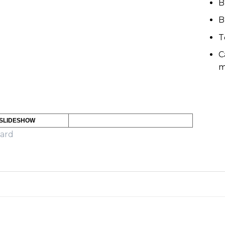
B
B
T
C
m
 SLIDESHOW