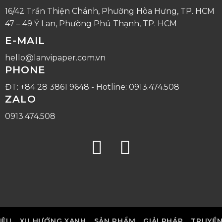
16/42 Trần Thiện Chánh, Phường Hòa Hưng, TP. HCM
47 – 49 Ỷ Lan, Phường Phú Thạnh, TP. HCM
E-MAIL
hello@lanvipaper.com.vn
PHONE
ĐT: +84 28 3861 9648 - Hotline: 0913.474.508
ZALO
0913.474.508
IỆU
XU HƯỚNG XANH
SẢN PHẨM
GIẢI PHÁP
TRUYỀ