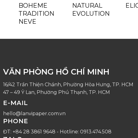
BOHEME
NATURAL
ELI
TRADITION
EVOLUTION
NEVE
VĂN PHÒNG HỒ CHÍ MINH
16/42 Trần Thiện Chánh, Phường Hòa Hưng, TP. HCM
47 – 49 Ỷ Lan, Phường Phú Thạnh, TP. HCM
E-MAIL
hello@lanvipaper.com.vn
PHONE
ĐT: +84 28 3861 9648 - Hotline: 0913.474.508