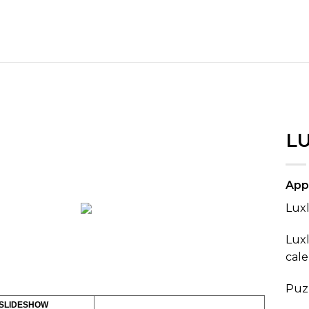
L
App
Luxl
Luxl
cal
Puzz
 SLIDESHOW