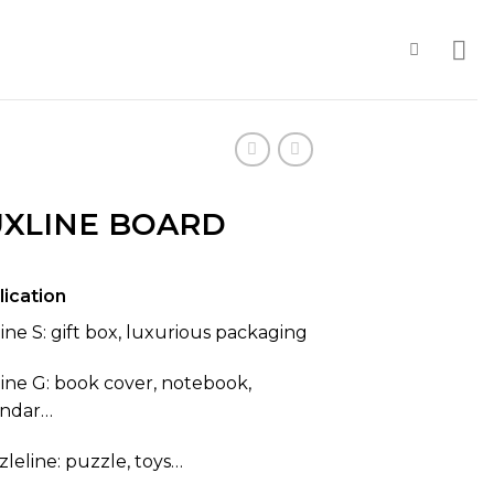
UXLINE BOARD
lication
ine S: gift box, luxurious packaging
ine G: book cover, notebook,
endar…
leline: puzzle, toys…